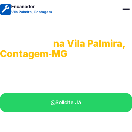
Encanador
Vila Palmira, Contagem
Encanador
na Vila Palmira,
Contagem‑MG
Serviços hidráulicos em geral.
Profissionais perto de você.
Solicite Já