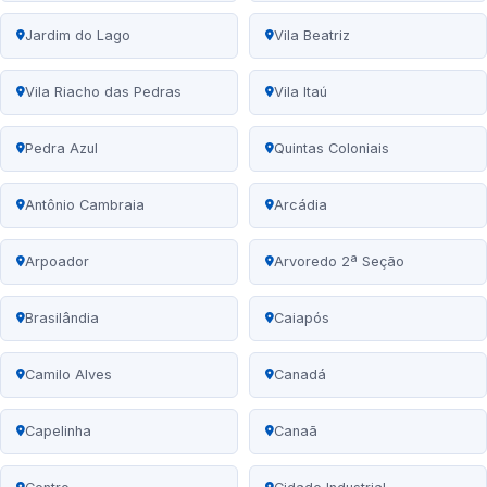
Jardim do Lago
Vila Beatriz
Vila Riacho das Pedras
Vila Itaú
Pedra Azul
Quintas Coloniais
Antônio Cambraia
Arcádia
Arpoador
Arvoredo 2ª Seção
Brasilândia
Caiapós
Camilo Alves
Canadá
Capelinha
Canaã