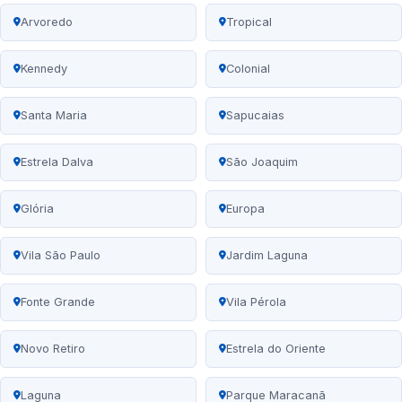
Arvoredo
Tropical
Kennedy
Colonial
Santa Maria
Sapucaias
Estrela Dalva
São Joaquim
Glória
Europa
Vila São Paulo
Jardim Laguna
Fonte Grande
Vila Pérola
Novo Retiro
Estrela do Oriente
Laguna
Parque Maracanã