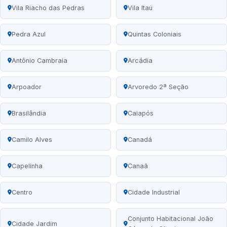
Vila Riacho das Pedras
Vila Itaú
Pedra Azul
Quintas Coloniais
Antônio Cambraia
Arcádia
Arpoador
Arvoredo 2ª Seção
Brasilândia
Caiapós
Camilo Alves
Canadá
Capelinha
Canaã
Centro
Cidade Industrial
Conjunto Habitacional João
Cidade Jardim