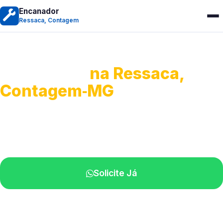
Encanador
Ressaca, Contagem
Encanador
na Ressaca,
Contagem‑MG
Serviços hidráulicos em geral.
Profissionais perto de você.
Solicite Já