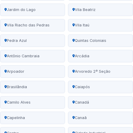
Jardim do Lago
Vila Beatriz
Vila Riacho das Pedras
Vila Itaú
Pedra Azul
Quintas Coloniais
Antônio Cambraia
Arcádia
Arpoador
Arvoredo 2ª Seção
Brasilândia
Caiapós
Camilo Alves
Canadá
Capelinha
Canaã