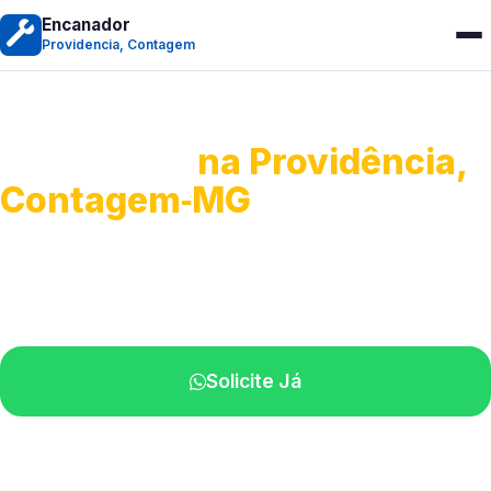
Encanador
Providencia, Contagem
Encanador
na Providência,
Contagem‑MG
Serviços hidráulicos em geral.
Profissionais perto de você.
Solicite Já