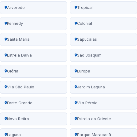
Arvoredo
Tropical
Kennedy
Colonial
Santa Maria
Sapucaias
Estrela Dalva
São Joaquim
Glória
Europa
Vila São Paulo
Jardim Laguna
Fonte Grande
Vila Pérola
Novo Retiro
Estrela do Oriente
Laguna
Parque Maracanã