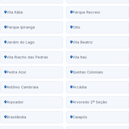
Vila Itália
Parque Recreio
Parque Ipiranga
Oitis
Jardim do Lago
Vila Beatriz
Vila Riacho das Pedras
Vila Itaú
Pedra Azul
Quintas Coloniais
Antônio Cambraia
Arcádia
Arpoador
Arvoredo 2ª Seção
Brasilândia
Caiapós