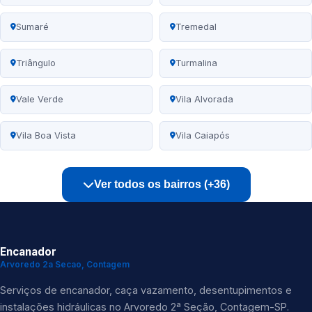
Sumaré
Tremedal
Triângulo
Turmalina
Vale Verde
Vila Alvorada
Vila Boa Vista
Vila Caiapós
Ver todos os bairros (+36)
Encanador
Arvoredo 2a Secao, Contagem
Serviços de encanador, caça vazamento, desentupimentos e
instalações hidráulicas no Arvoredo 2ª Seção, Contagem-SP.