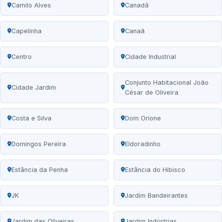
Camilo Alves
Canadá
Capelinha
Canaã
Centro
Cidade Industrial
Conjunto Habitacional João
Cidade Jardim
César de Oliveira
Costa e Silva
Dom Orione
Domingos Pereira
Eldoradinho
Estância da Penha
Estância do Hibisco
JK
Jardim Bandeirantes
Jardim das Oliveiras
Jardim Indústrias