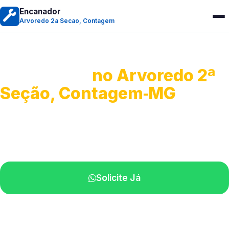
Encanador
Arvoredo 2a Secao, Contagem
Encanador
no Arvoredo 2ª
Seção, Contagem‑MG
Serviços hidráulicos em geral.
Profissionais perto de você.
Solicite Já