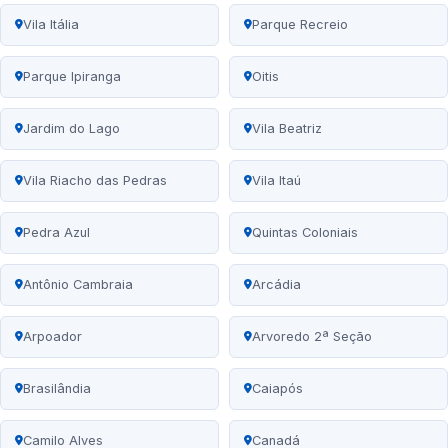
Vila Itália
Parque Recreio
Parque Ipiranga
Oitis
Jardim do Lago
Vila Beatriz
Vila Riacho das Pedras
Vila Itaú
Pedra Azul
Quintas Coloniais
Antônio Cambraia
Arcádia
Arpoador
Arvoredo 2ª Seção
Brasilândia
Caiapós
Camilo Alves
Canadá