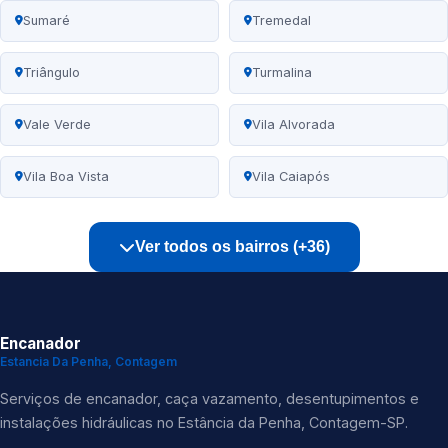
Sumaré
Tremedal
Triângulo
Turmalina
Vale Verde
Vila Alvorada
Vila Boa Vista
Vila Caiapós
Ver todos os bairros (+36)
Encanador
Estancia Da Penha, Contagem
Serviços de encanador, caça vazamento, desentupimentos e
instalações hidráulicas no Estância da Penha, Contagem-SP.