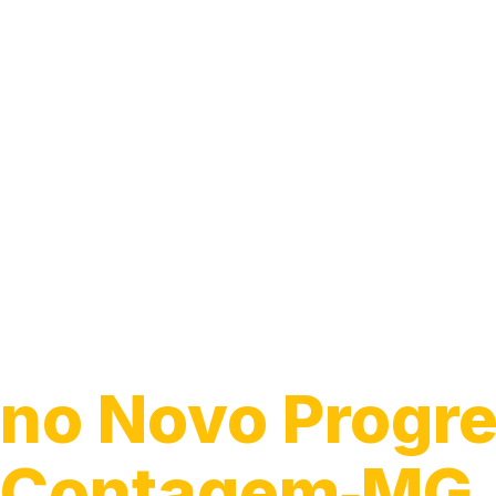
Encanador
no Novo Progre
Contagem‑MG