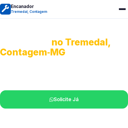
Encanador
Tremedal, Contagem
Encanador
no Tremedal,
Contagem‑MG
Serviços hidráulicos em geral.
Profissionais perto de você.
Solicite Já