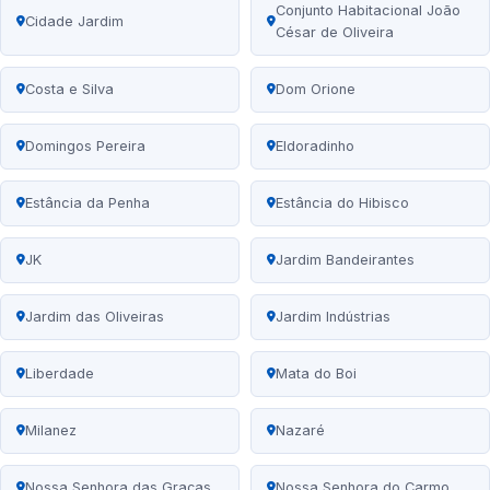
Conjunto Habitacional João
Cidade Jardim
César de Oliveira
Costa e Silva
Dom Orione
Domingos Pereira
Eldoradinho
Estância da Penha
Estância do Hibisco
JK
Jardim Bandeirantes
Jardim das Oliveiras
Jardim Indústrias
Liberdade
Mata do Boi
Milanez
Nazaré
Nossa Senhora das Graças
Nossa Senhora do Carmo