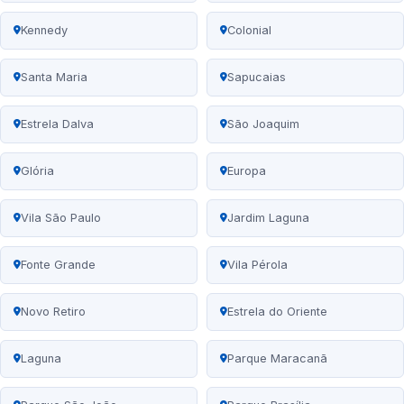
Kennedy
Colonial
Santa Maria
Sapucaias
Estrela Dalva
São Joaquim
Glória
Europa
Vila São Paulo
Jardim Laguna
Fonte Grande
Vila Pérola
Novo Retiro
Estrela do Oriente
Laguna
Parque Maracanã