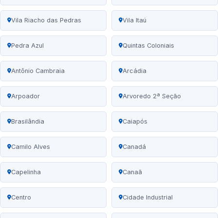
Vila Riacho das Pedras
Vila Itaú
Pedra Azul
Quintas Coloniais
Antônio Cambraia
Arcádia
Arpoador
Arvoredo 2ª Seção
Brasilândia
Caiapós
Camilo Alves
Canadá
Capelinha
Canaã
Centro
Cidade Industrial