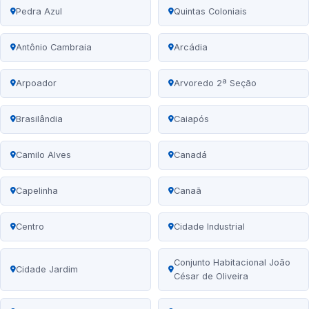
Pedra Azul
Quintas Coloniais
Antônio Cambraia
Arcádia
Arpoador
Arvoredo 2ª Seção
Brasilândia
Caiapós
Camilo Alves
Canadá
Capelinha
Canaã
Centro
Cidade Industrial
Conjunto Habitacional João
Cidade Jardim
César de Oliveira