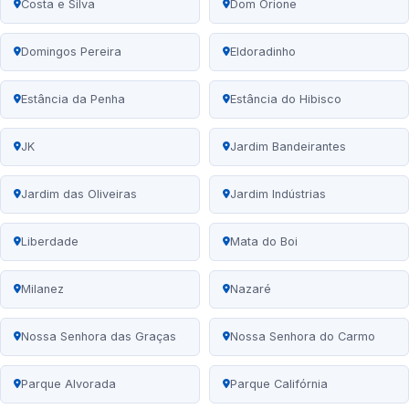
Costa e Silva
Dom Orione
Domingos Pereira
Eldoradinho
Estância da Penha
Estância do Hibisco
JK
Jardim Bandeirantes
Jardim das Oliveiras
Jardim Indústrias
Liberdade
Mata do Boi
Milanez
Nazaré
Nossa Senhora das Graças
Nossa Senhora do Carmo
Parque Alvorada
Parque Califórnia