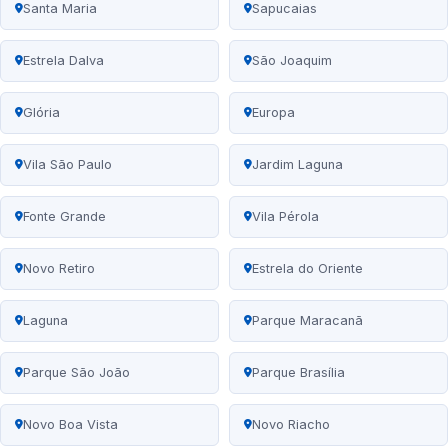
Santa Maria
Sapucaias
Estrela Dalva
São Joaquim
Glória
Europa
Vila São Paulo
Jardim Laguna
Fonte Grande
Vila Pérola
Novo Retiro
Estrela do Oriente
Laguna
Parque Maracanã
Parque São João
Parque Brasília
Novo Boa Vista
Novo Riacho