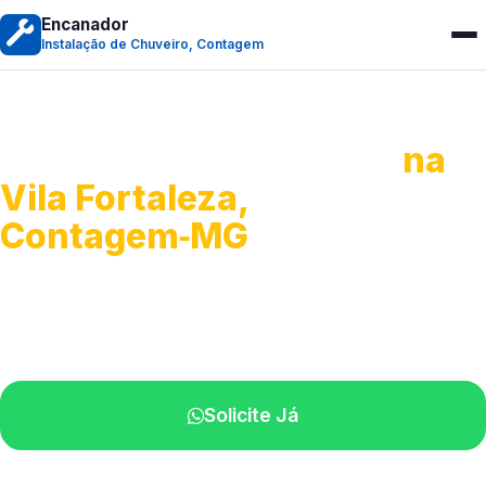
Encanador
Instalação de Chuveiro, Contagem
Instalação de Chuveiro
na
Vila Fortaleza,
Contagem‑MG
Serviços de montagem e substituição.
Técnicos disponíveis na sua região.
Solicite Já