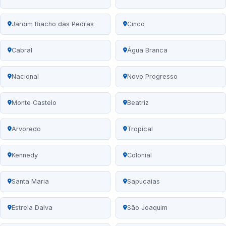
Jardim Riacho das Pedras
Cinco
Cabral
Água Branca
Nacional
Novo Progresso
Monte Castelo
Beatriz
Arvoredo
Tropical
Kennedy
Colonial
Santa Maria
Sapucaias
Estrela Dalva
São Joaquim