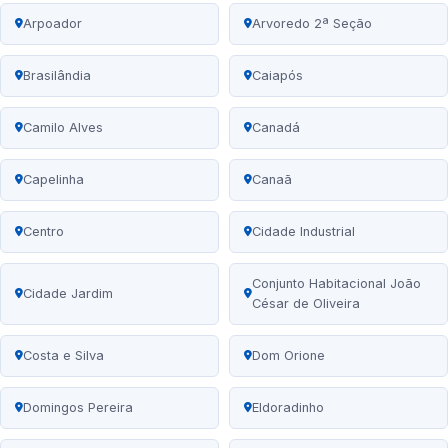
Arpoador
Arvoredo 2ª Seção
Brasilândia
Caiapós
Camilo Alves
Canadá
Capelinha
Canaã
Centro
Cidade Industrial
Conjunto Habitacional João
Cidade Jardim
César de Oliveira
Costa e Silva
Dom Orione
Domingos Pereira
Eldoradinho