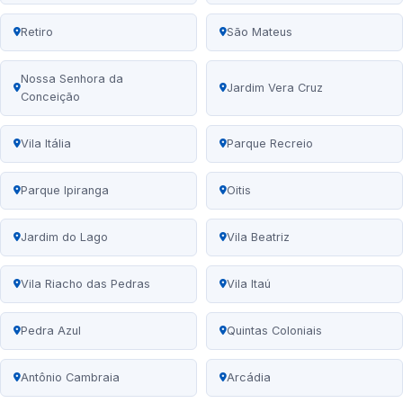
Retiro
São Mateus
Nossa Senhora da
Jardim Vera Cruz
Conceição
Vila Itália
Parque Recreio
Parque Ipiranga
Oitis
Jardim do Lago
Vila Beatriz
Vila Riacho das Pedras
Vila Itaú
Pedra Azul
Quintas Coloniais
Antônio Cambraia
Arcádia