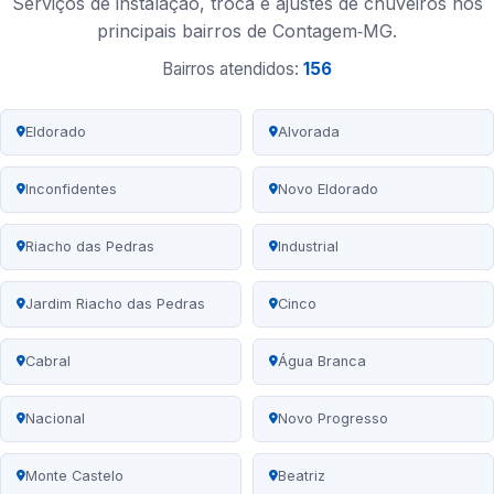
Serviços de instalação, troca e ajustes de chuveiros nos
principais bairros de Contagem‑MG.
Bairros atendidos:
156
Eldorado
Alvorada
Inconfidentes
Novo Eldorado
Riacho das Pedras
Industrial
Jardim Riacho das Pedras
Cinco
Cabral
Água Branca
Nacional
Novo Progresso
Monte Castelo
Beatriz