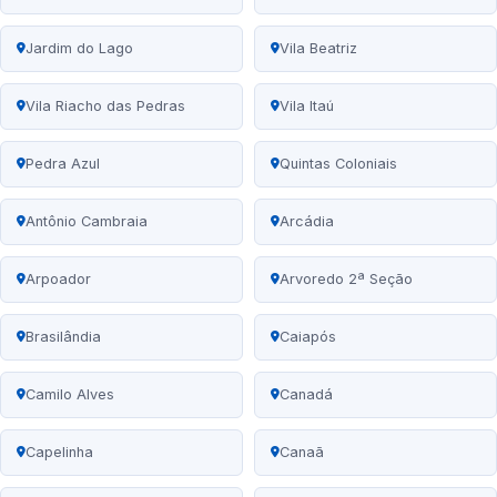
Jardim do Lago
Vila Beatriz
Vila Riacho das Pedras
Vila Itaú
Pedra Azul
Quintas Coloniais
Antônio Cambraia
Arcádia
Arpoador
Arvoredo 2ª Seção
Brasilândia
Caiapós
Camilo Alves
Canadá
Capelinha
Canaã