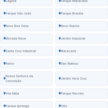
Laguna
Parque Maracanã
Parque São João
Parque Brasília
Novo Boa Vista
Novo Riacho
Morada Nova
Jardim Industrial
Santa Cruz Industrial
Maracanã
Retiro
São Mateus
Nossa Senhora da
Jardim Vera Cruz
Conceição
Vila Itália
Parque Recreio
Parque Ipiranga
Oitis