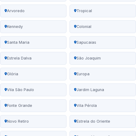
Arvoredo
Tropical
Kennedy
Colonial
Santa Maria
Sapucaias
Estrela Dalva
São Joaquim
Glória
Europa
Vila São Paulo
Jardim Laguna
Fonte Grande
Vila Pérola
Novo Retiro
Estrela do Oriente