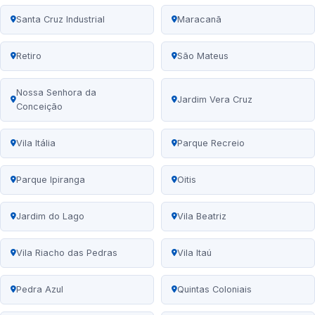
Santa Cruz Industrial
Maracanã
Retiro
São Mateus
Nossa Senhora da
Jardim Vera Cruz
Conceição
Vila Itália
Parque Recreio
Parque Ipiranga
Oitis
Jardim do Lago
Vila Beatriz
Vila Riacho das Pedras
Vila Itaú
Pedra Azul
Quintas Coloniais