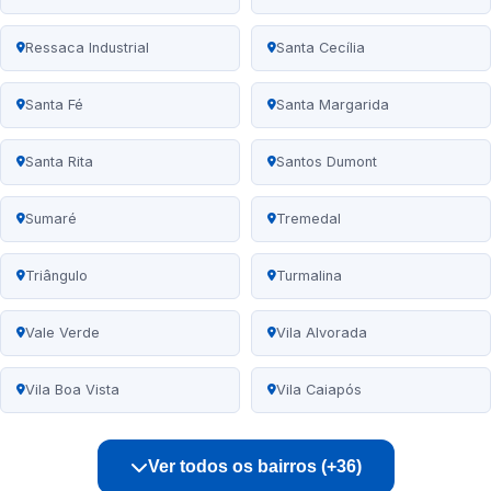
Ressaca Industrial
Santa Cecília
Santa Fé
Santa Margarida
Santa Rita
Santos Dumont
Sumaré
Tremedal
Triângulo
Turmalina
Vale Verde
Vila Alvorada
Vila Boa Vista
Vila Caiapós
Ver todos os bairros (+36)