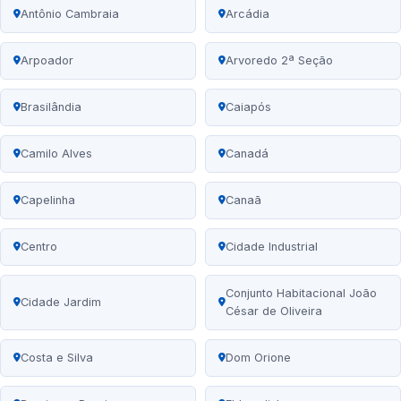
Antônio Cambraia
Arcádia
Arpoador
Arvoredo 2ª Seção
Brasilândia
Caiapós
Camilo Alves
Canadá
Capelinha
Canaã
Centro
Cidade Industrial
Conjunto Habitacional João
Cidade Jardim
César de Oliveira
Costa e Silva
Dom Orione