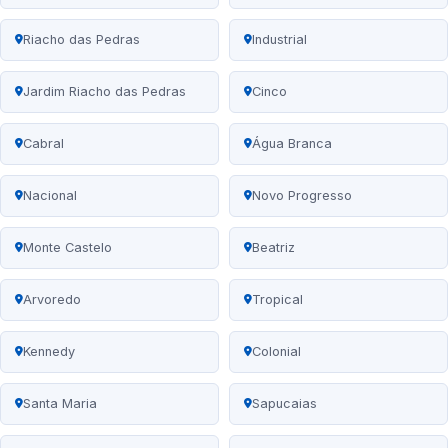
Riacho das Pedras
Industrial
Jardim Riacho das Pedras
Cinco
Cabral
Água Branca
Nacional
Novo Progresso
Monte Castelo
Beatriz
Arvoredo
Tropical
Kennedy
Colonial
Santa Maria
Sapucaias