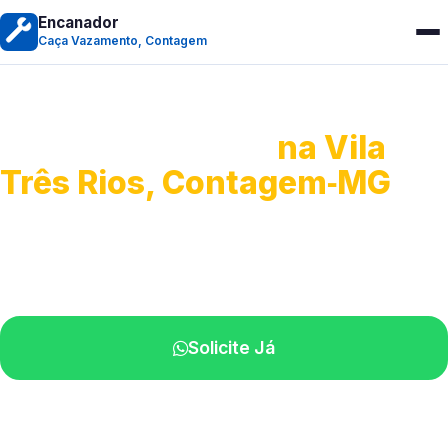
Encanador
Caça Vazamento, Contagem
Caça Vazamento
na Vila
Três Rios, Contagem‑MG
Detecção profissional de vazamentos.
Técnicos especializados perto de você.
Solicite Já