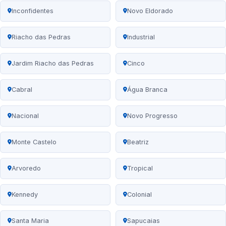
Inconfidentes
Novo Eldorado
Riacho das Pedras
Industrial
Jardim Riacho das Pedras
Cinco
Cabral
Água Branca
Nacional
Novo Progresso
Monte Castelo
Beatriz
Arvoredo
Tropical
Kennedy
Colonial
Santa Maria
Sapucaias