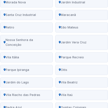
Morada Nova
Jardim Industrial
Santa Cruz Industrial
Maracanã
Retiro
São Mateus
Nossa Senhora da
Jardim Vera Cruz
Conceição
Vila Itália
Parque Recreio
Parque Ipiranga
Oitis
Jardim do Lago
Vila Beatriz
Vila Riacho das Pedras
Vila Itaú
Pedra Azul
Quintas Coloniais