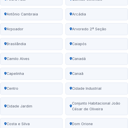
Antônio Cambraia
Arcádia
Arpoador
Arvoredo 2ª Seção
Brasilândia
Caiapós
Camilo Alves
Canadá
Capelinha
Canaã
Centro
Cidade Industrial
Conjunto Habitacional João
Cidade Jardim
César de Oliveira
Costa e Silva
Dom Orione