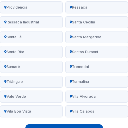
Providência
Ressaca
Ressaca Industrial
Santa Cecília
Santa Fé
Santa Margarida
Santa Rita
Santos Dumont
Sumaré
Tremedal
Triângulo
Turmalina
Vale Verde
Vila Alvorada
Vila Boa Vista
Vila Caiapós