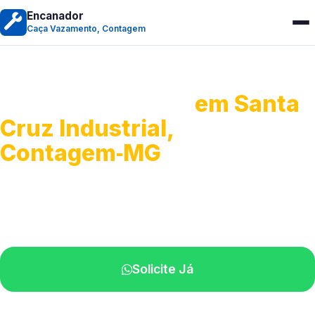
Encanador
Caça Vazamento, Contagem
Caça Vazamento
em Santa
Cruz Industrial,
Contagem‑MG
Detecção profissional de vazamentos.
Técnicos especializados perto de você.
Solicite Já