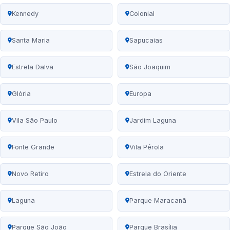
Kennedy
Colonial
Santa Maria
Sapucaias
Estrela Dalva
São Joaquim
Glória
Europa
Vila São Paulo
Jardim Laguna
Fonte Grande
Vila Pérola
Novo Retiro
Estrela do Oriente
Laguna
Parque Maracanã
Parque São João
Parque Brasília