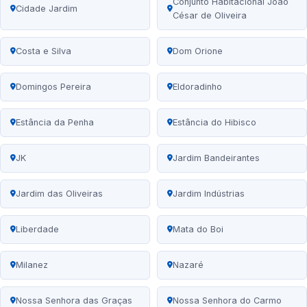
Conjunto Habitacional João
Cidade Jardim
César de Oliveira
Costa e Silva
Dom Orione
Domingos Pereira
Eldoradinho
Estância da Penha
Estância do Hibisco
JK
Jardim Bandeirantes
Jardim das Oliveiras
Jardim Indústrias
Liberdade
Mata do Boi
Milanez
Nazaré
Nossa Senhora das Graças
Nossa Senhora do Carmo