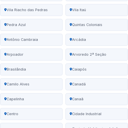
Vila Riacho das Pedras
Vila Itaú
Pedra Azul
Quintas Coloniais
Antônio Cambraia
Arcádia
Arpoador
Arvoredo 2ª Seção
Brasilândia
Caiapós
Camilo Alves
Canadá
Capelinha
Canaã
Centro
Cidade Industrial