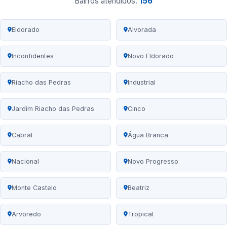
Bairros atendidos:
156
Eldorado
Alvorada
Inconfidentes
Novo Eldorado
Riacho das Pedras
Industrial
Jardim Riacho das Pedras
Cinco
Cabral
Água Branca
Nacional
Novo Progresso
Monte Castelo
Beatriz
Arvoredo
Tropical