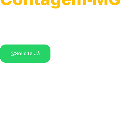
Detecção profissional de vazamentos.
Técnicos especializados perto de você.
Solicite Já