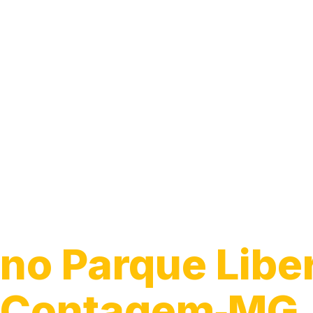
Caça Vazamen
no Parque Libe
Contagem‑MG