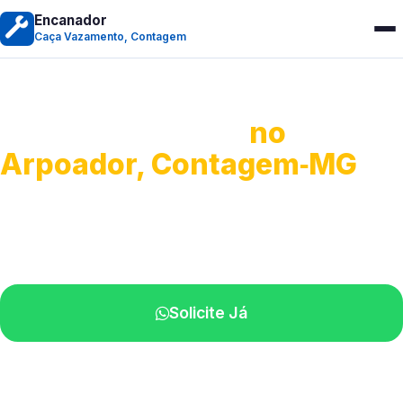
Encanador
Caça Vazamento, Contagem
Caça Vazamento
no
Arpoador, Contagem‑MG
Detecção profissional de vazamentos.
Técnicos especializados perto de você.
Solicite Já