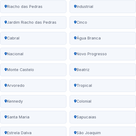
Riacho das Pedras
Industrial
Jardim Riacho das Pedras
Cinco
Cabral
Água Branca
Nacional
Novo Progresso
Monte Castelo
Beatriz
Arvoredo
Tropical
Kennedy
Colonial
Santa Maria
Sapucaias
Estrela Dalva
São Joaquim