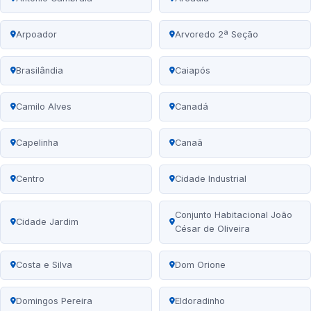
Arpoador
Arvoredo 2ª Seção
Brasilândia
Caiapós
Camilo Alves
Canadá
Capelinha
Canaã
Centro
Cidade Industrial
Conjunto Habitacional João
Cidade Jardim
César de Oliveira
Costa e Silva
Dom Orione
Domingos Pereira
Eldoradinho