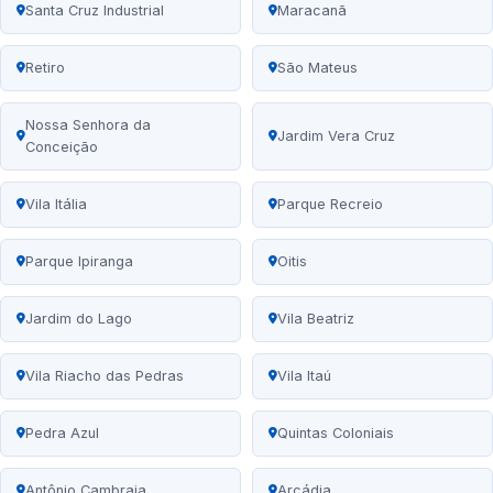
Santa Cruz Industrial
Maracanã
Retiro
São Mateus
Nossa Senhora da
Jardim Vera Cruz
Conceição
Vila Itália
Parque Recreio
Parque Ipiranga
Oitis
Jardim do Lago
Vila Beatriz
Vila Riacho das Pedras
Vila Itaú
Pedra Azul
Quintas Coloniais
Antônio Cambraia
Arcádia