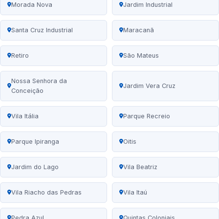
Morada Nova
Jardim Industrial
Santa Cruz Industrial
Maracanã
Retiro
São Mateus
Nossa Senhora da
Jardim Vera Cruz
Conceição
Vila Itália
Parque Recreio
Parque Ipiranga
Oitis
Jardim do Lago
Vila Beatriz
Vila Riacho das Pedras
Vila Itaú
Pedra Azul
Quintas Coloniais