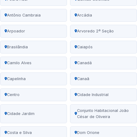
Antônio Cambraia
Arcádia
Arpoador
Arvoredo 2ª Seção
Brasilândia
Caiapós
Camilo Alves
Canadá
Capelinha
Canaã
Centro
Cidade Industrial
Conjunto Habitacional João
Cidade Jardim
César de Oliveira
Costa e Silva
Dom Orione