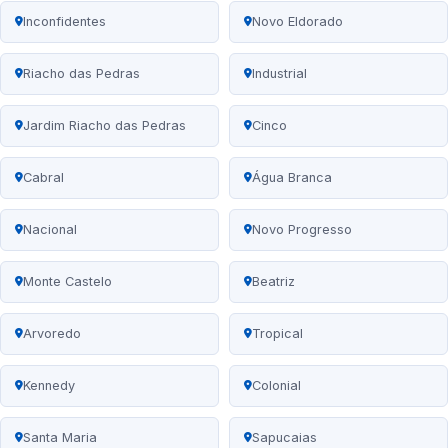
Inconfidentes
Novo Eldorado
Riacho das Pedras
Industrial
Jardim Riacho das Pedras
Cinco
Cabral
Água Branca
Nacional
Novo Progresso
Monte Castelo
Beatriz
Arvoredo
Tropical
Kennedy
Colonial
Santa Maria
Sapucaias