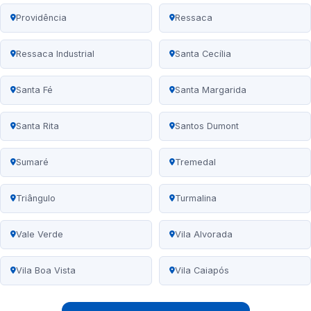
Providência
Ressaca
Ressaca Industrial
Santa Cecília
Santa Fé
Santa Margarida
Santa Rita
Santos Dumont
Sumaré
Tremedal
Triângulo
Turmalina
Vale Verde
Vila Alvorada
Vila Boa Vista
Vila Caiapós