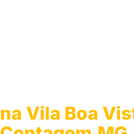
Caça Vazamen
na Vila Boa Vis
Contagem‑MG