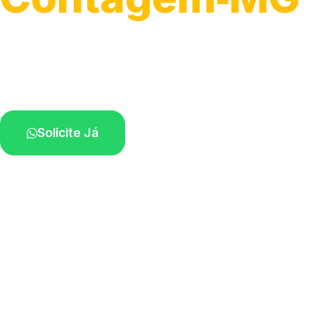
Detecção profissional de vazamentos.
Técnicos especializados perto de você.
Solicite Já