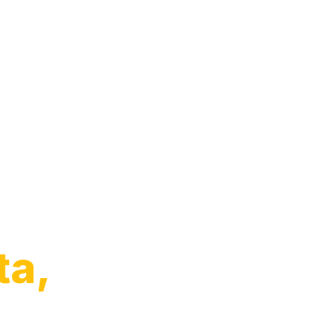
to
ta,