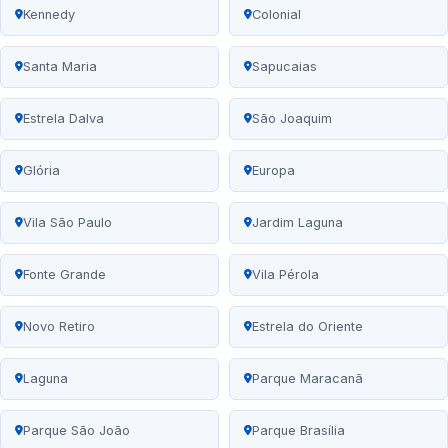
Kennedy
Colonial
Santa Maria
Sapucaias
Estrela Dalva
São Joaquim
Glória
Europa
Vila São Paulo
Jardim Laguna
Fonte Grande
Vila Pérola
Novo Retiro
Estrela do Oriente
Laguna
Parque Maracanã
Parque São João
Parque Brasília