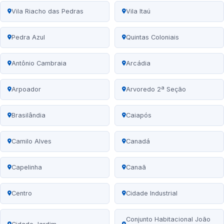
Vila Riacho das Pedras
Vila Itaú
Pedra Azul
Quintas Coloniais
Antônio Cambraia
Arcádia
Arpoador
Arvoredo 2ª Seção
Brasilândia
Caiapós
Camilo Alves
Canadá
Capelinha
Canaã
Centro
Cidade Industrial
Conjunto Habitacional João