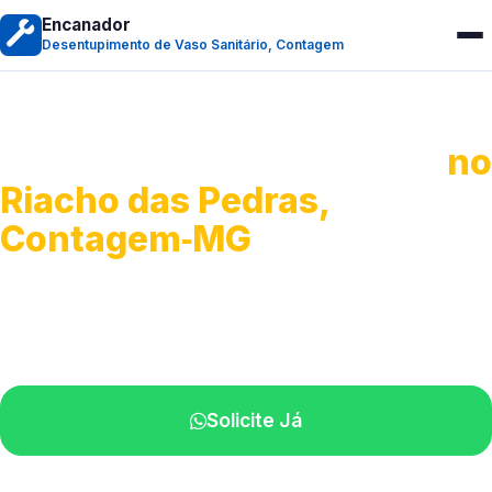
Encanador
Desentupimento de Vaso Sanitário, Contagem
Desentupimento de Vaso
no
Riacho das Pedras,
Contagem‑MG
Soluções rápidas para entupimentos.
Atendimento ágil próximo de você.
Solicite Já