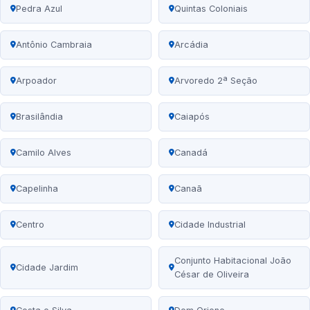
Pedra Azul
Quintas Coloniais
Antônio Cambraia
Arcádia
Arpoador
Arvoredo 2ª Seção
Brasilândia
Caiapós
Camilo Alves
Canadá
Capelinha
Canaã
Centro
Cidade Industrial
Conjunto Habitacional João
Cidade Jardim
César de Oliveira