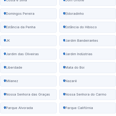
Costa e Silva
Dom Orione
Domingos Pereira
Eldoradinho
Estância da Penha
Estância do Hibisco
JK
Jardim Bandeirantes
Jardim das Oliveiras
Jardim Indústrias
Liberdade
Mata do Boi
Milanez
Nazaré
Nossa Senhora das Graças
Nossa Senhora do Carmo
Parque Alvorada
Parque Califórnia