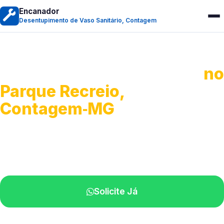
Encanador
Desentupimento de Vaso Sanitário, Contagem
Desentupimento de Vaso
no
Parque Recreio,
Contagem‑MG
Soluções rápidas para entupimentos.
Atendimento ágil próximo de você.
Solicite Já