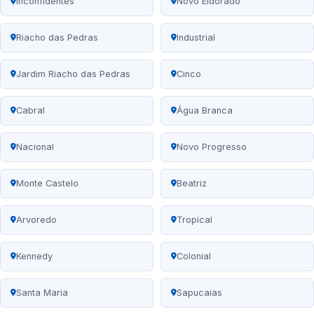
Inconfidentes
Novo Eldorado
Riacho das Pedras
Industrial
Jardim Riacho das Pedras
Cinco
Cabral
Água Branca
Nacional
Novo Progresso
Monte Castelo
Beatriz
Arvoredo
Tropical
Kennedy
Colonial
Santa Maria
Sapucaias