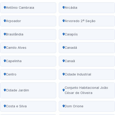
Antônio Cambraia
Arcádia
Arpoador
Arvoredo 2ª Seção
Brasilândia
Caiapós
Camilo Alves
Canadá
Capelinha
Canaã
Centro
Cidade Industrial
Conjunto Habitacional João
Cidade Jardim
César de Oliveira
Costa e Silva
Dom Orione