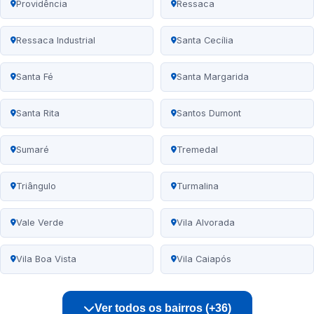
Providência
Ressaca
Ressaca Industrial
Santa Cecília
Santa Fé
Santa Margarida
Santa Rita
Santos Dumont
Sumaré
Tremedal
Triângulo
Turmalina
Vale Verde
Vila Alvorada
Vila Boa Vista
Vila Caiapós
Ver todos os bairros (+36)