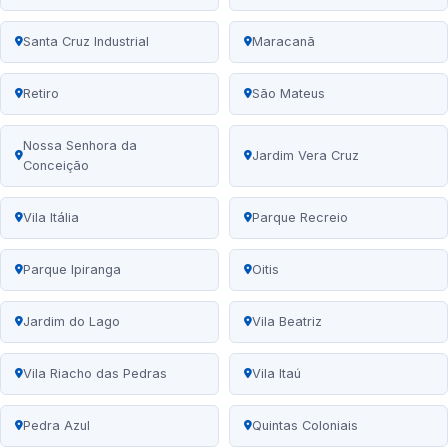
Santa Cruz Industrial
Maracanã
Retiro
São Mateus
Nossa Senhora da
Jardim Vera Cruz
Conceição
Vila Itália
Parque Recreio
Parque Ipiranga
Oitis
Jardim do Lago
Vila Beatriz
Vila Riacho das Pedras
Vila Itaú
Pedra Azul
Quintas Coloniais