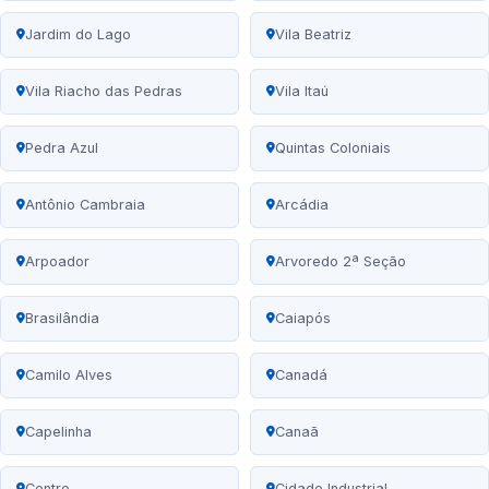
Jardim do Lago
Vila Beatriz
Vila Riacho das Pedras
Vila Itaú
Pedra Azul
Quintas Coloniais
Antônio Cambraia
Arcádia
Arpoador
Arvoredo 2ª Seção
Brasilândia
Caiapós
Camilo Alves
Canadá
Capelinha
Canaã
Centro
Cidade Industrial