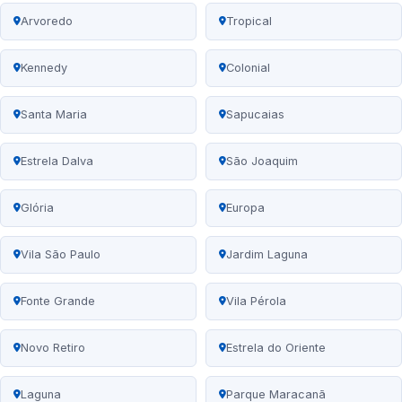
Arvoredo
Tropical
Kennedy
Colonial
Santa Maria
Sapucaias
Estrela Dalva
São Joaquim
Glória
Europa
Vila São Paulo
Jardim Laguna
Fonte Grande
Vila Pérola
Novo Retiro
Estrela do Oriente
Laguna
Parque Maracanã