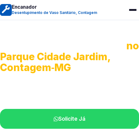
Encanador
Desentupimento de Vaso Sanitário, Contagem
Desentupimento de Vaso
no
Parque Cidade Jardim,
Contagem‑MG
Soluções rápidas para entupimentos.
Atendimento ágil próximo de você.
Solicite Já