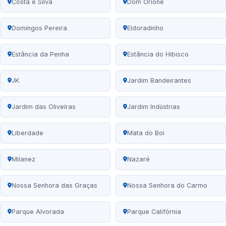
Costa e Silva
Dom Orione
Domingos Pereira
Eldoradinho
Estância da Penha
Estância do Hibisco
JK
Jardim Bandeirantes
Jardim das Oliveiras
Jardim Indústrias
Liberdade
Mata do Boi
Milanez
Nazaré
Nossa Senhora das Graças
Nossa Senhora do Carmo
Parque Alvorada
Parque Califórnia