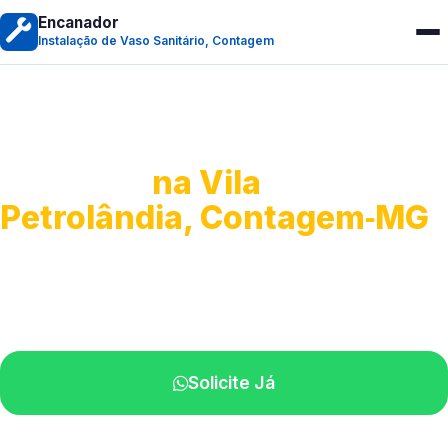
Encanador
Instalação de Vaso Sanitário, Contagem
Instalação de Vaso
Sanitário
na Vila
Petrolândia, Contagem‑MG
Serviços completos para montagem.
Especialistas disponíveis perto de você.
Solicite Já