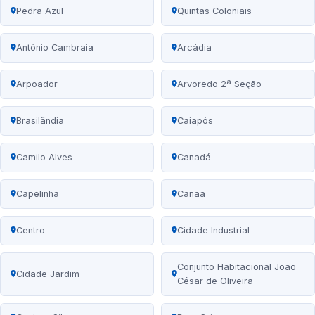
Pedra Azul
Quintas Coloniais
Antônio Cambraia
Arcádia
Arpoador
Arvoredo 2ª Seção
Brasilândia
Caiapós
Camilo Alves
Canadá
Capelinha
Canaã
Centro
Cidade Industrial
Conjunto Habitacional João
Cidade Jardim
César de Oliveira