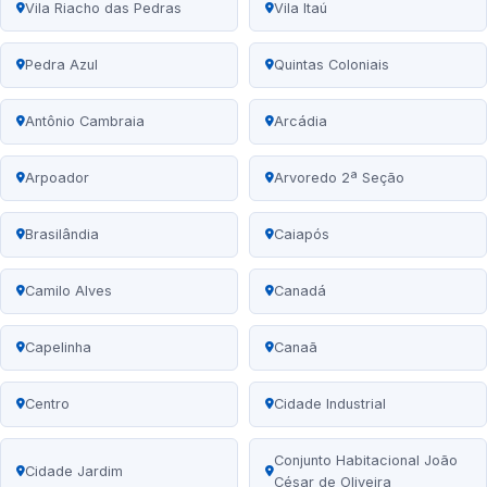
Vila Riacho das Pedras
Vila Itaú
Pedra Azul
Quintas Coloniais
Antônio Cambraia
Arcádia
Arpoador
Arvoredo 2ª Seção
Brasilândia
Caiapós
Camilo Alves
Canadá
Capelinha
Canaã
Centro
Cidade Industrial
Conjunto Habitacional João
Cidade Jardim
César de Oliveira