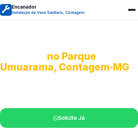
Encanador
Instalação de Vaso Sanitário, Contagem
Instalação de Vaso
Sanitário
no Parque
Umuarama, Contagem‑MG
Serviços completos para montagem.
Especialistas disponíveis perto de você.
Solicite Já