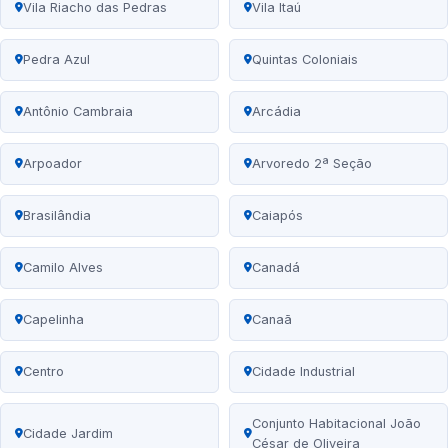
Vila Riacho das Pedras
Vila Itaú
Pedra Azul
Quintas Coloniais
Antônio Cambraia
Arcádia
Arpoador
Arvoredo 2ª Seção
Brasilândia
Caiapós
Camilo Alves
Canadá
Capelinha
Canaã
Centro
Cidade Industrial
Conjunto Habitacional João
Cidade Jardim
César de Oliveira