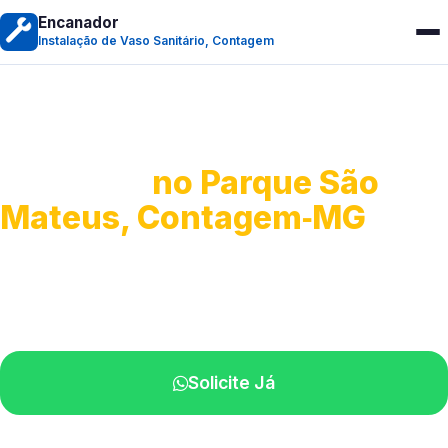
Encanador
Instalação de Vaso Sanitário, Contagem
Instalação de Vaso
Sanitário
no Parque São
Mateus, Contagem‑MG
Serviços completos para montagem.
Especialistas disponíveis perto de você.
Solicite Já