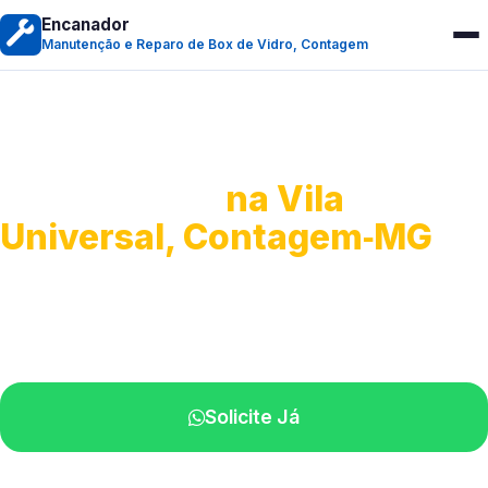
Encanador
Manutenção e Reparo de Box de Vidro, Contagem
Manutenção e Reparo de
Box de Vidro
na Vila
Universal, Contagem‑MG
Serviços especializados em box.
Técnicos próximos a você.
Solicite Já