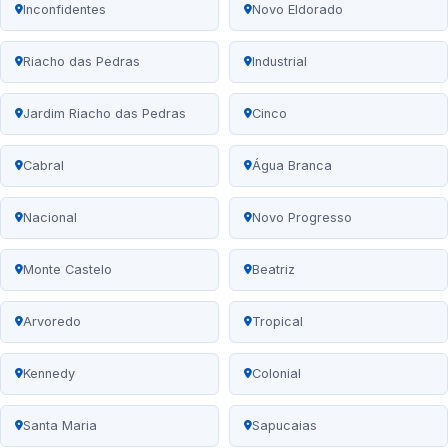
Inconfidentes
Novo Eldorado
Riacho das Pedras
Industrial
Jardim Riacho das Pedras
Cinco
Cabral
Água Branca
Nacional
Novo Progresso
Monte Castelo
Beatriz
Arvoredo
Tropical
Kennedy
Colonial
Santa Maria
Sapucaias