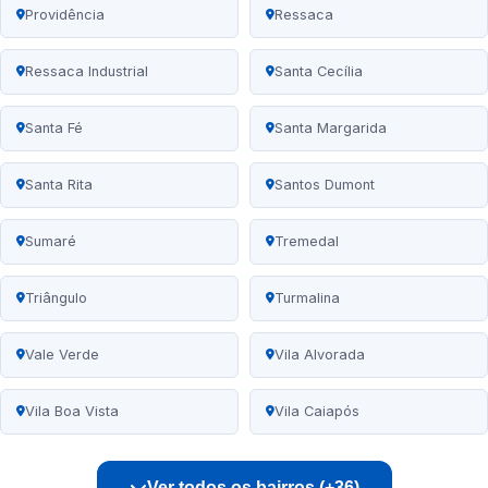
Providência
Ressaca
Ressaca Industrial
Santa Cecília
Santa Fé
Santa Margarida
Santa Rita
Santos Dumont
Sumaré
Tremedal
Triângulo
Turmalina
Vale Verde
Vila Alvorada
Vila Boa Vista
Vila Caiapós
Ver todos os bairros (+36)