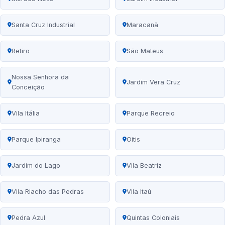
Santa Cruz Industrial
Maracanã
Retiro
São Mateus
Nossa Senhora da
Jardim Vera Cruz
Conceição
Vila Itália
Parque Recreio
Parque Ipiranga
Oitis
Jardim do Lago
Vila Beatriz
Vila Riacho das Pedras
Vila Itaú
Pedra Azul
Quintas Coloniais