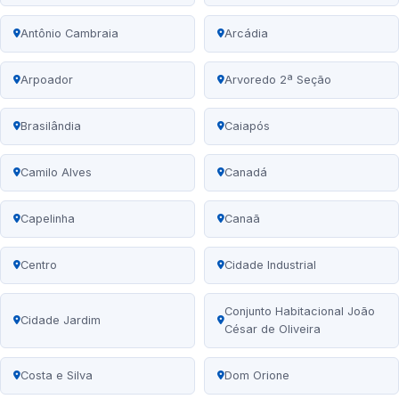
Antônio Cambraia
Arcádia
Arpoador
Arvoredo 2ª Seção
Brasilândia
Caiapós
Camilo Alves
Canadá
Capelinha
Canaã
Centro
Cidade Industrial
Conjunto Habitacional João
Cidade Jardim
César de Oliveira
Costa e Silva
Dom Orione