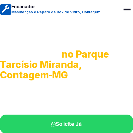
Encanador
Manutenção e Reparo de Box de Vidro, Contagem
Manutenção e Reparo de
Box de Vidro
no Parque
Tarcísio Miranda,
Contagem‑MG
Serviços especializados em box.
Técnicos próximos a você.
Solicite Já