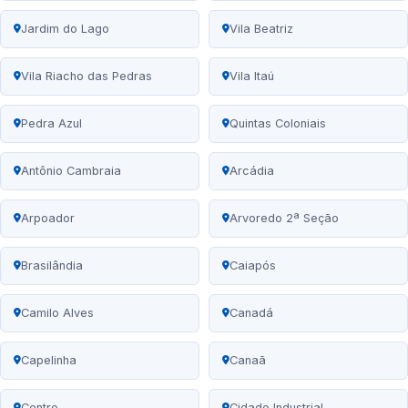
Jardim do Lago
Vila Beatriz
Vila Riacho das Pedras
Vila Itaú
Pedra Azul
Quintas Coloniais
Antônio Cambraia
Arcádia
Arpoador
Arvoredo 2ª Seção
Brasilândia
Caiapós
Camilo Alves
Canadá
Capelinha
Canaã
Centro
Cidade Industrial