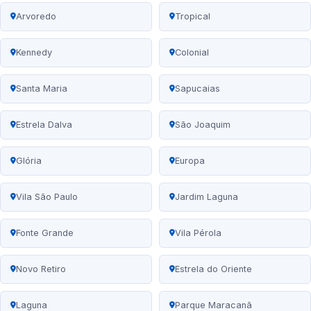
Arvoredo
Tropical
Kennedy
Colonial
Santa Maria
Sapucaias
Estrela Dalva
São Joaquim
Glória
Europa
Vila São Paulo
Jardim Laguna
Fonte Grande
Vila Pérola
Novo Retiro
Estrela do Oriente
Laguna
Parque Maracanã