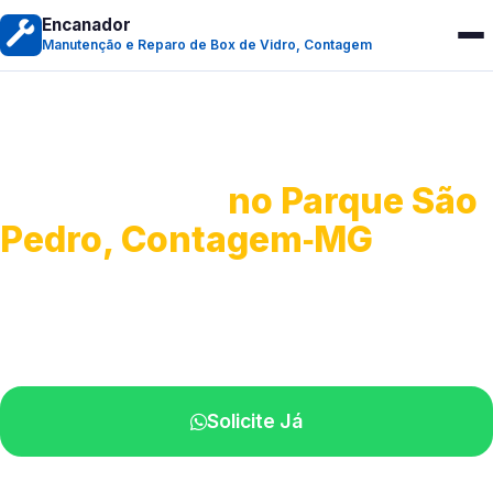
Encanador
Manutenção e Reparo de Box de Vidro, Contagem
Manutenção e Reparo de
Box de Vidro
no Parque São
Pedro, Contagem‑MG
Serviços especializados em box.
Técnicos próximos a você.
Solicite Já