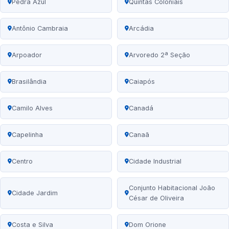
Pedra Azul
Quintas Coloniais
Antônio Cambraia
Arcádia
Arpoador
Arvoredo 2ª Seção
Brasilândia
Caiapós
Camilo Alves
Canadá
Capelinha
Canaã
Centro
Cidade Industrial
Conjunto Habitacional João
Cidade Jardim
César de Oliveira
Costa e Silva
Dom Orione