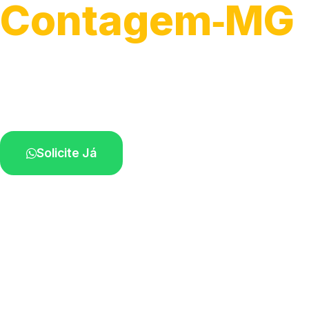
Contagem‑MG
Serviços de desobstrução de ralos.
Especialistas próximos de você.
Solicite Já