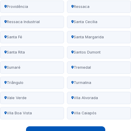
Providência
Ressaca
Ressaca Industrial
Santa Cecília
Santa Fé
Santa Margarida
Santa Rita
Santos Dumont
Sumaré
Tremedal
Triângulo
Turmalina
Vale Verde
Vila Alvorada
Vila Boa Vista
Vila Caiapós