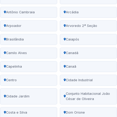
Antônio Cambraia
Arcádia
Arpoador
Arvoredo 2ª Seção
Brasilândia
Caiapós
Camilo Alves
Canadá
Capelinha
Canaã
Centro
Cidade Industrial
Conjunto Habitacional João
Cidade Jardim
César de Oliveira
Costa e Silva
Dom Orione