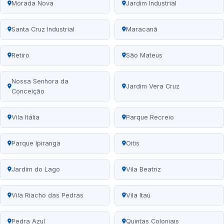
Morada Nova
Jardim Industrial
Santa Cruz Industrial
Maracanã
Retiro
São Mateus
Nossa Senhora da
Jardim Vera Cruz
Conceição
Vila Itália
Parque Recreio
Parque Ipiranga
Oitis
Jardim do Lago
Vila Beatriz
Vila Riacho das Pedras
Vila Itaú
Pedra Azul
Quintas Coloniais