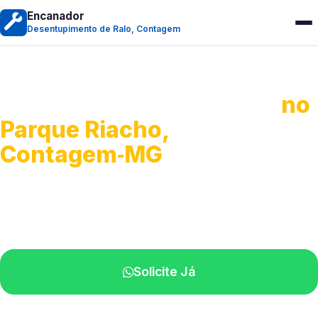
Encanador
Desentupimento de Ralo, Contagem
Desentupimento de Ralo
no
Parque Riacho,
Contagem‑MG
Serviços de desobstrução de ralos.
Especialistas próximos de você.
Solicite Já