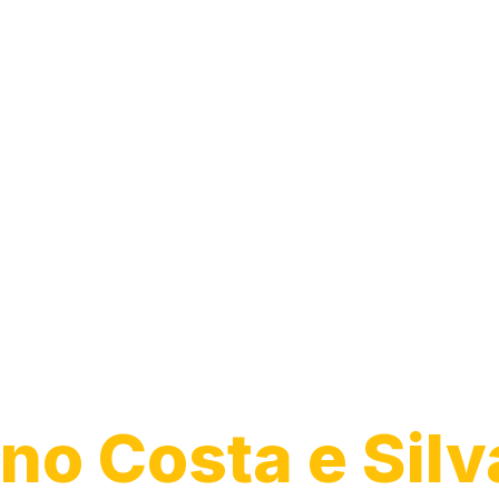
Desentupiment
Ralo
no Costa e Silv