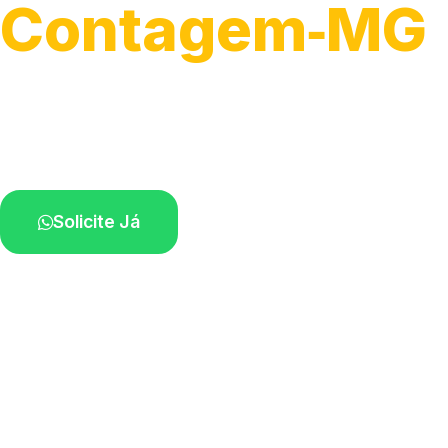
Contagem‑MG
Serviços de desobstrução de ralos.
Especialistas próximos de você.
Solicite Já