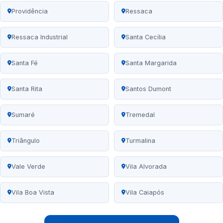
Providência
Ressaca
Ressaca Industrial
Santa Cecília
Santa Fé
Santa Margarida
Santa Rita
Santos Dumont
Sumaré
Tremedal
Triângulo
Turmalina
Vale Verde
Vila Alvorada
Vila Boa Vista
Vila Caiapós