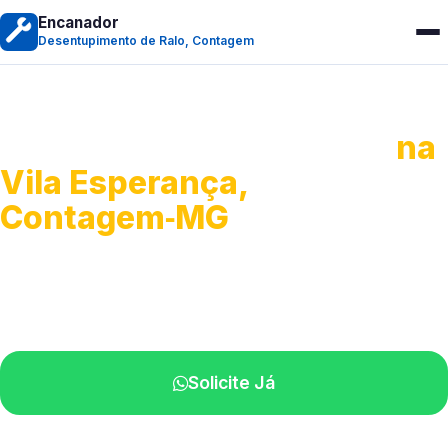
Encanador
Desentupimento de Ralo, Contagem
Desentupimento de Ralo
na
Vila Esperança,
Contagem‑MG
Serviços de desobstrução de ralos.
Especialistas próximos de você.
Solicite Já