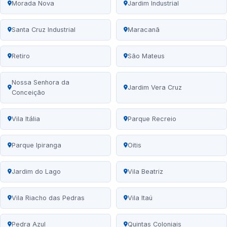
Morada Nova
Jardim Industrial
Santa Cruz Industrial
Maracanã
Retiro
São Mateus
Nossa Senhora da
Jardim Vera Cruz
Conceição
Vila Itália
Parque Recreio
Parque Ipiranga
Oitis
Jardim do Lago
Vila Beatriz
Vila Riacho das Pedras
Vila Itaú
Pedra Azul
Quintas Coloniais