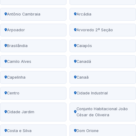
Antônio Cambraia
Arcádia
Arpoador
Arvoredo 2ª Seção
Brasilândia
Caiapós
Camilo Alves
Canadá
Capelinha
Canaã
Centro
Cidade Industrial
Conjunto Habitacional João
Cidade Jardim
César de Oliveira
Costa e Silva
Dom Orione