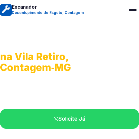
Encanador
Desentupimento de Esgoto, Contagem
Desentupimento de Esgoto
na Vila Retiro,
Contagem‑MG
Desobstrução de redes de esgoto.
Equipe especializada perto de você.
Solicite Já