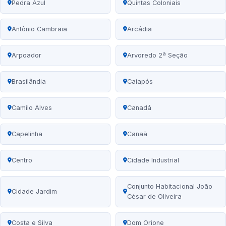
Pedra Azul
Quintas Coloniais
Antônio Cambraia
Arcádia
Arpoador
Arvoredo 2ª Seção
Brasilândia
Caiapós
Camilo Alves
Canadá
Capelinha
Canaã
Centro
Cidade Industrial
Conjunto Habitacional João
Cidade Jardim
César de Oliveira
Costa e Silva
Dom Orione