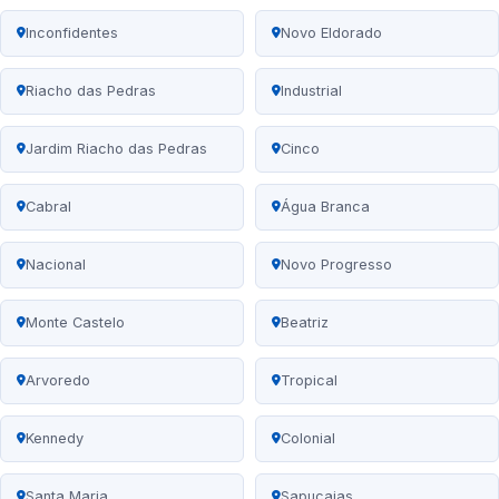
Inconfidentes
Novo Eldorado
Riacho das Pedras
Industrial
Jardim Riacho das Pedras
Cinco
Cabral
Água Branca
Nacional
Novo Progresso
Monte Castelo
Beatriz
Arvoredo
Tropical
Kennedy
Colonial
Santa Maria
Sapucaias