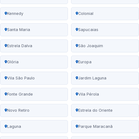
Kennedy
Colonial
Santa Maria
Sapucaias
Estrela Dalva
São Joaquim
Glória
Europa
Vila São Paulo
Jardim Laguna
Fonte Grande
Vila Pérola
Novo Retiro
Estrela do Oriente
Laguna
Parque Maracanã