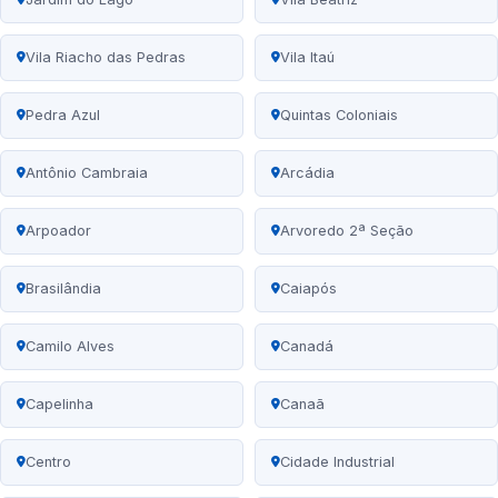
Vila Riacho das Pedras
Vila Itaú
Pedra Azul
Quintas Coloniais
Antônio Cambraia
Arcádia
Arpoador
Arvoredo 2ª Seção
Brasilândia
Caiapós
Camilo Alves
Canadá
Capelinha
Canaã
Centro
Cidade Industrial