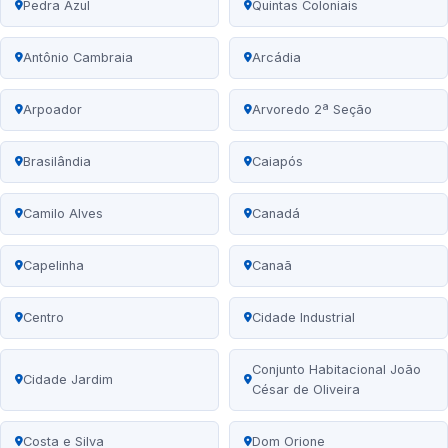
Pedra Azul
Quintas Coloniais
Antônio Cambraia
Arcádia
Arpoador
Arvoredo 2ª Seção
Brasilândia
Caiapós
Camilo Alves
Canadá
Capelinha
Canaã
Centro
Cidade Industrial
Conjunto Habitacional João
Cidade Jardim
César de Oliveira
Costa e Silva
Dom Orione