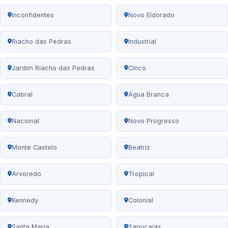
Inconfidentes
Novo Eldorado
Riacho das Pedras
Industrial
Jardim Riacho das Pedras
Cinco
Cabral
Água Branca
Nacional
Novo Progresso
Monte Castelo
Beatriz
Arvoredo
Tropical
Kennedy
Colonial
Santa Maria
Sapucaias