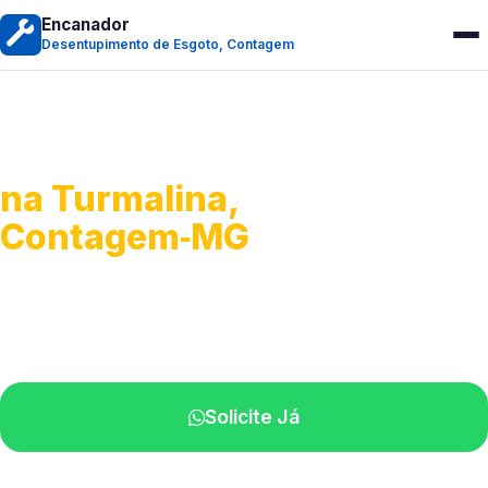
Encanador
Desentupimento de Esgoto, Contagem
Desentupimento de Esgoto
na Turmalina,
Contagem‑MG
Desobstrução de redes de esgoto.
Equipe especializada perto de você.
Solicite Já