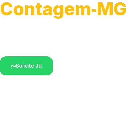
Contagem‑MG
Desobstrução de redes de esgoto.
Equipe especializada perto de você.
Solicite Já