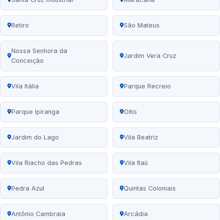
Retiro
São Mateus
Nossa Senhora da
Jardim Vera Cruz
Conceição
Vila Itália
Parque Recreio
Parque Ipiranga
Oitis
Jardim do Lago
Vila Beatriz
Vila Riacho das Pedras
Vila Itaú
Pedra Azul
Quintas Coloniais
Antônio Cambraia
Arcádia