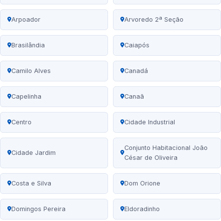
Arpoador
Arvoredo 2ª Seção
Brasilândia
Caiapós
Camilo Alves
Canadá
Capelinha
Canaã
Centro
Cidade Industrial
Conjunto Habitacional João
Cidade Jardim
César de Oliveira
Costa e Silva
Dom Orione
Domingos Pereira
Eldoradinho