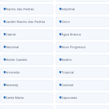
Riacho das Pedras
Industrial
Jardim Riacho das Pedras
Cinco
Cabral
Água Branca
Nacional
Novo Progresso
Monte Castelo
Beatriz
Arvoredo
Tropical
Kennedy
Colonial
Santa Maria
Sapucaias