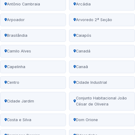
Antônio Cambraia
Arcádia
Arpoador
Arvoredo 2ª Seção
Brasilândia
Caiapós
Camilo Alves
Canadá
Capelinha
Canaã
Centro
Cidade Industrial
Conjunto Habitacional João
Cidade Jardim
César de Oliveira
Costa e Silva
Dom Orione