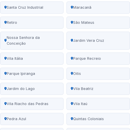
Santa Cruz Industrial
Maracanã
Retiro
São Mateus
Nossa Senhora da
Jardim Vera Cruz
Conceição
Vila Itália
Parque Recreio
Parque Ipiranga
Oitis
Jardim do Lago
Vila Beatriz
Vila Riacho das Pedras
Vila Itaú
Pedra Azul
Quintas Coloniais