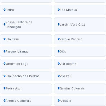
Retiro
São Mateus
Nossa Senhora da
Jardim Vera Cruz
Conceição
Vila Itália
Parque Recreio
Parque Ipiranga
Oitis
Jardim do Lago
Vila Beatriz
Vila Riacho das Pedras
Vila Itaú
Pedra Azul
Quintas Coloniais
Antônio Cambraia
Arcádia