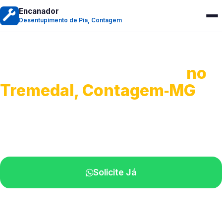
Encanador
Desentupimento de Pia, Contagem
Desentupimento de Pia
no
Tremedal, Contagem‑MG
Soluções completas para desobstrução.
Técnicos disponíveis na sua região.
Solicite Já