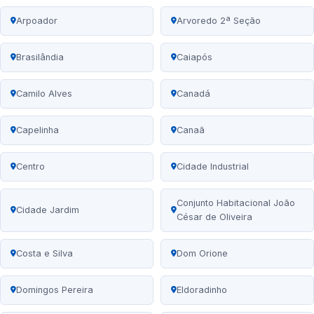
Arpoador
Arvoredo 2ª Seção
Brasilândia
Caiapós
Camilo Alves
Canadá
Capelinha
Canaã
Centro
Cidade Industrial
Conjunto Habitacional João
Cidade Jardim
César de Oliveira
Costa e Silva
Dom Orione
Domingos Pereira
Eldoradinho