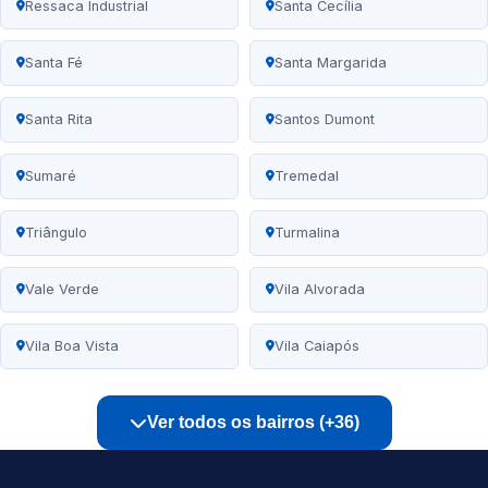
Ressaca Industrial
Santa Cecília
Santa Fé
Santa Margarida
Santa Rita
Santos Dumont
Sumaré
Tremedal
Triângulo
Turmalina
Vale Verde
Vila Alvorada
Vila Boa Vista
Vila Caiapós
Ver todos os bairros (+36)