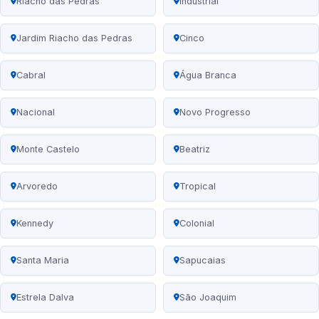
Riacho das Pedras
Industrial
Jardim Riacho das Pedras
Cinco
Cabral
Água Branca
Nacional
Novo Progresso
Monte Castelo
Beatriz
Arvoredo
Tropical
Kennedy
Colonial
Santa Maria
Sapucaias
Estrela Dalva
São Joaquim