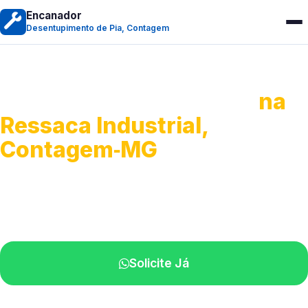
Encanador
Desentupimento de Pia, Contagem
Desentupimento de Pia
na
Ressaca Industrial,
Contagem‑MG
Soluções completas para desobstrução.
Técnicos disponíveis na sua região.
Solicite Já