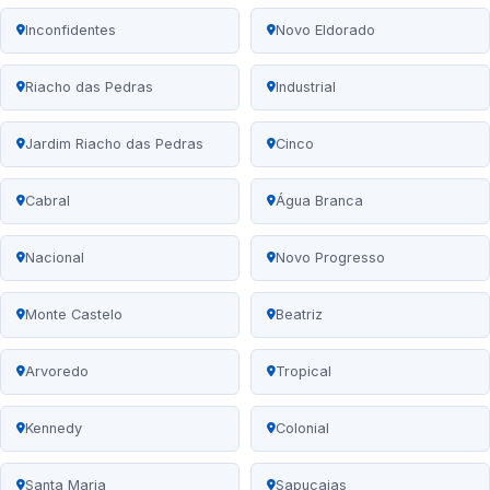
Inconfidentes
Novo Eldorado
Riacho das Pedras
Industrial
Jardim Riacho das Pedras
Cinco
Cabral
Água Branca
Nacional
Novo Progresso
Monte Castelo
Beatriz
Arvoredo
Tropical
Kennedy
Colonial
Santa Maria
Sapucaias