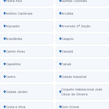
Pedra Azul
Quintas Coloniais
Antônio Cambraia
Arcádia
Arpoador
Arvoredo 2ª Seção
Brasilândia
Caiapós
Camilo Alves
Canadá
Capelinha
Canaã
Centro
Cidade Industrial
Conjunto Habitacional João
Cidade Jardim
César de Oliveira
Costa e Silva
Dom Orione