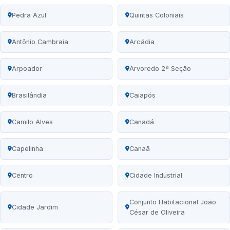
Pedra Azul
Quintas Coloniais
Antônio Cambraia
Arcádia
Arpoador
Arvoredo 2ª Seção
Brasilândia
Caiapós
Camilo Alves
Canadá
Capelinha
Canaã
Centro
Cidade Industrial
Conjunto Habitacional João
Cidade Jardim
César de Oliveira