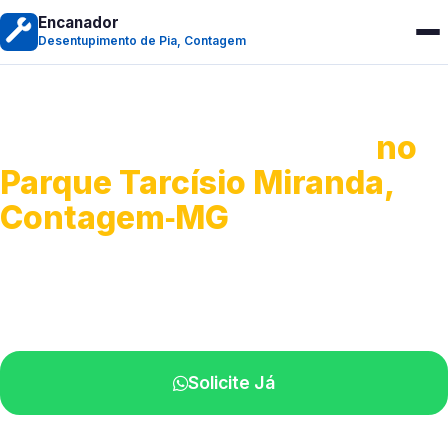
Encanador
Desentupimento de Pia, Contagem
Desentupimento de Pia
no
Parque Tarcísio Miranda,
Contagem‑MG
Soluções completas para desobstrução.
Técnicos disponíveis na sua região.
Solicite Já