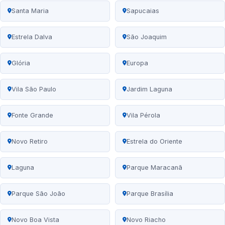
Santa Maria
Sapucaias
Estrela Dalva
São Joaquim
Glória
Europa
Vila São Paulo
Jardim Laguna
Fonte Grande
Vila Pérola
Novo Retiro
Estrela do Oriente
Laguna
Parque Maracanã
Parque São João
Parque Brasília
Novo Boa Vista
Novo Riacho