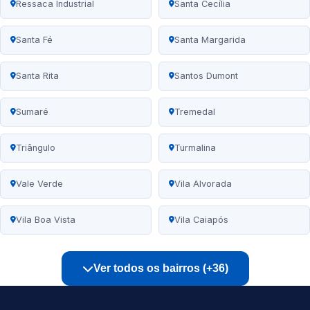
Ressaca Industrial
Santa Cecília
Santa Fé
Santa Margarida
Santa Rita
Santos Dumont
Sumaré
Tremedal
Triângulo
Turmalina
Vale Verde
Vila Alvorada
Vila Boa Vista
Vila Caiapós
Ver todos os bairros (+36)