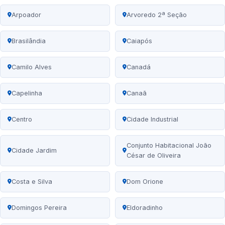
Arpoador
Arvoredo 2ª Seção
Brasilândia
Caiapós
Camilo Alves
Canadá
Capelinha
Canaã
Centro
Cidade Industrial
Conjunto Habitacional João
Cidade Jardim
César de Oliveira
Costa e Silva
Dom Orione
Domingos Pereira
Eldoradinho