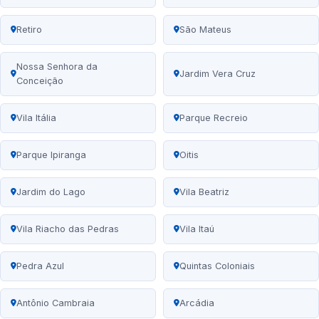
Retiro
São Mateus
Nossa Senhora da
Jardim Vera Cruz
Conceição
Vila Itália
Parque Recreio
Parque Ipiranga
Oitis
Jardim do Lago
Vila Beatriz
Vila Riacho das Pedras
Vila Itaú
Pedra Azul
Quintas Coloniais
Antônio Cambraia
Arcádia