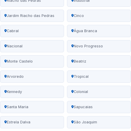
Riacho das Pedras
Industrial
Jardim Riacho das Pedras
Cinco
Cabral
Água Branca
Nacional
Novo Progresso
Monte Castelo
Beatriz
Arvoredo
Tropical
Kennedy
Colonial
Santa Maria
Sapucaias
Estrela Dalva
São Joaquim