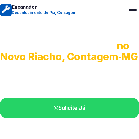
Encanador
Desentupimento de Pia, Contagem
Desentupimento de Pia
no
Novo Riacho, Contagem‑MG
Soluções completas para desobstrução.
Técnicos disponíveis na sua região.
Solicite Já